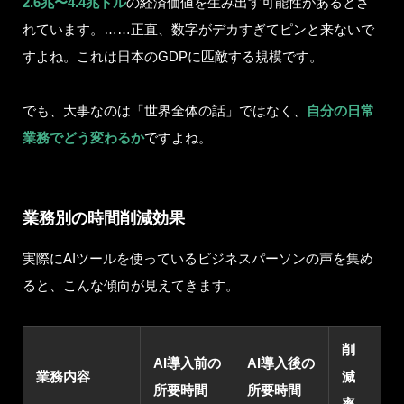
2.6兆〜4.4兆ドル
の経済価値を生み出す可能性があるとさ
れています。……正直、数字がデカすぎてピンと来ないで
すよね。これは日本のGDPに匹敵する規模です。
でも、大事なのは「世界全体の話」ではなく、
自分の日常
業務でどう変わるか
ですよね。
業務別の時間削減効果
実際にAIツールを使っているビジネスパーソンの声を集め
ると、こんな傾向が見えてきます。
削
AI導入前の
AI導入後の
業務内容
減
所要時間
所要時間
率