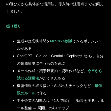
の選び方から具体的な活用法、導入時の注意点までを解説
しました。
振り返り：
生成AIは業務時間を
60〜85%削減
できるポテンシャ
ルがある
ChatGPT・Claude・Gemini・Copilotの中から、自分
の業務環境に合うものを選ぶ
メール作成・議事録要約・資料作成など、
今日から
試せる活用法
がたくさんある
機密情報の取り扱い・AIの出力チェックなど、
最低
限のルール
は守る
中小企業のAI導入は「1人で試す → 効果を測る → ル
ール整備 → 展開」の4ステップ