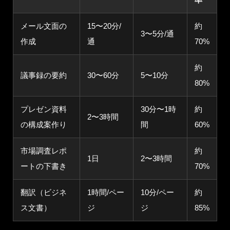
メール文面の
15〜20分/
約
3〜5分/通
作成
通
70%
約
議事録の要約
30〜60分
5〜10分
80%
プレゼン資料
30分〜1時
約
2〜3時間
の構成案作り
間
60%
市場調査レポ
約
1日
2〜3時間
ートの下書き
70%
翻訳（ビジネ
1時間/ペー
10分/ペー
約
ス文書）
ジ
ジ
85%