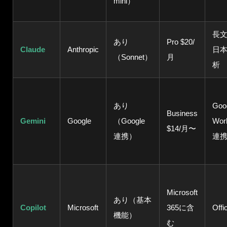
mini）
長
あり
Pro $20/
Claude
Anthropic
日
（Sonnet）
月
析
あり
Goo
Business
Gemini
Google
（Google
Wor
$14/月〜
連携）
連
Microsoft
あり（基本
Copilot
Microsoft
365に含
Off
機能）
む