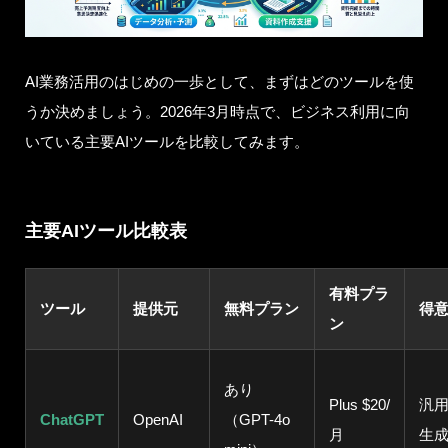
AI業務活用のはじめの一歩として、まずはどのツールを使
うか決めましょう。2026年3月時点で、ビジネス利用に向
いている主要AIツールを比較してみます。
主要AIツール比較表
有料プラ
ツール
提供元
無料プラン
得
ン
あり
Plus $20/
汎
ChatGPT
OpenAI
（GPT-4o
月
生