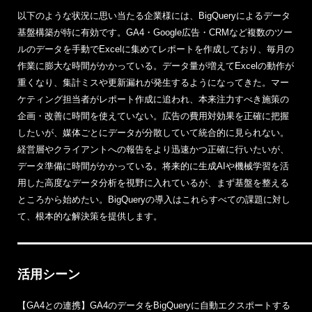
以下のような状況に思い当たる企業様には、BigQueryによるデータ
基盤構築が特に有効です。GA4・Google広告・CRMなど複数のツー
ルのデータを手動でExcelに集めてレポートを作成しており、毎月の
作業に膨大な時間がかかっている。データ量が増えてExcelの動作が
重くなり、集計ミスや更新漏れが発生するようになってきた。マー
ケティング担当者がレポート作成に追われ、本来注力すべき施策の
企画・改善に時間を使えていない。広告の費用対効果を正確に把握
したいが、媒体ごとにデータが分散していて統合的に見られない。
経営層やクライアントへの報告をより迅速かつ正確に行いたいが、
データ準備に時間がかかっている。将来的に生成AIや機械学習を活
用した高度なデータ分析を視野に入れているが、まず基盤を整える
ところから始めたい。BigQueryの導入はこれらすべての課題に対し
て、根本的な解決策を提供します。
活用シーン
【GA4との連携】GA4のデータをBigQueryに自動エクスポートする