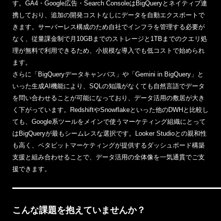
す。GA4・Google広告・Search ConsoleはBigQueryとネイティブ連
携しており、追加の開発コストなしにデータを自動エクスポートで
きます。サーバーレス構成のため自社でインフラを管理する必要が
なく、従量課金制で月10GBまでのストレージと1TBまでのクエリ処
理が無料で利用できるため、小規模な導入でも低コストで始められ
ます。
さらに「BigQueryデータキャンバス」や「Gemini in BigQuery」と
いった生成AI機能により、SQLの知識がなくても自然言語でデータ
を問い合わせることが可能になっており、データ活用の敷居が大き
く下がっています。RedshiftやSnowflakeといった他のDWHと比較し
ても、Google系ツールをメインで使うマーケティング組織にとって
はBigQueryが最もシームレスな選択です。Looker Studioとの親和性
も高く、ペタビットマーケティングが提供するダッシュボード構築
支援と組み合わせることで、データ活用の全体像を一気通貫でご支
援できます。
こんな課題を抱えていませんか？