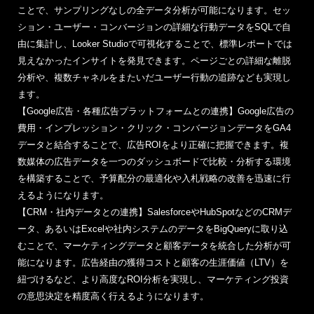
ことで、サンプリングなしの全データ分析が可能になります。セッ
ション・ユーザー・コンバージョンの詳細な行動データをSQLで自
由に集計し、Looker Studioで可視化することで、標準レポートでは
見えなかったインサイトを発見できます。ページごとの詳細な離脱
分析や、複数チャネルをまたいだユーザー行動の追跡なども実現し
ます。
【Google広告・各種広告プラットフォームとの連携】Google広告の
費用・インプレッション・クリック・コンバージョンデータをGA4
データと結合することで、広告ROIをより正確に把握できます。複
数媒体の広告データを一つのダッシュボードで比較・分析する環境
を構築することで、予算配分の最適化や入札戦略の改善を迅速に行
えるようになります。
【CRM・社内データとの連携】SalesforceやHubSpotなどのCRMデ
ータ、あるいはExcelや社内システムのデータをBigQueryに取り込
むことで、マーケティングデータと顧客データを統合した分析が可
能になります。広告経由の獲得コストと顧客の生涯価値（LTV）を
紐づけるなど、より高度なROI分析を実現し、マーケティング投資
の意思決定を精度高く行えるようになります。