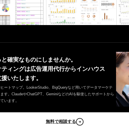
っと確実なものにしませんか。
ケティングは広告運用代行からインハウス
支援いたします。
トマップ。LookerStudio、BigQueryなど用いてデータマーケテ
。ClaudeやChatGPT、GeminiなどのAIを駆使したサポートから
っています。
無料で相談する