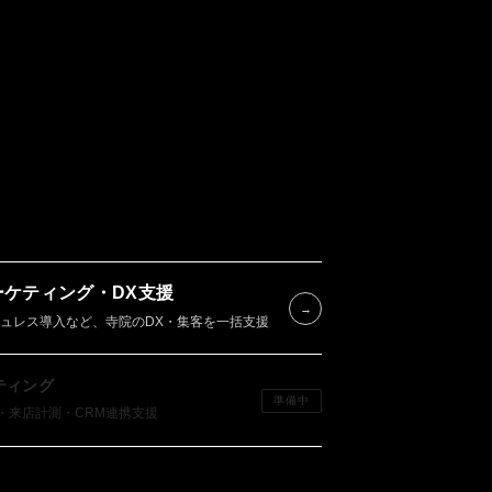
REERS
WS
OG
ケティング・DX支援
→
シュレス導入など、寺院のDX・集客を一括支援
NTACT
ティング
準備中
・来店計測・CRM連携支援