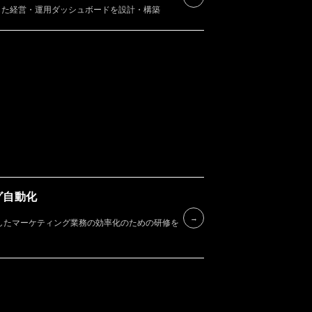
した経営・運用ダッシュボードを設計・構築
グ自動化
RVICE
→
等を活用したマーケティング業務の効率化のための研修を
OUT