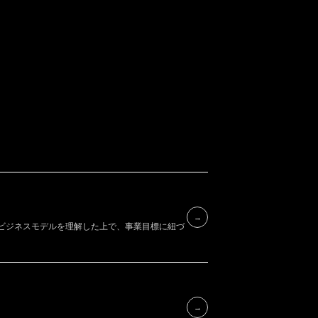
→
のビジネスモデルを理解した上で、事業目標に紐づ
→