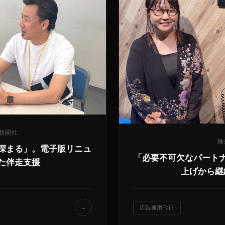
新聞社
株
深まる」。電子版リニュ
「必要不可欠なパート
た伴走支援
上げから継
→
広告運用代行