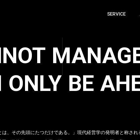
SERVICE
NNOT
MANAG
N
ONLY
BE
AH
とは、その先頭にたつだけである。」現代経営学の発明者と称され