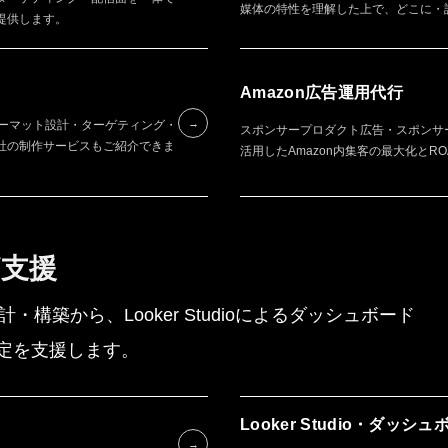
媒体の特性を理解した上で、どこに・
提供します。
Amazon広告運用代行
→
フォーマット設計・ターゲティング・
スポンサープロダクト広告・スポンサ
社の制作サービスもご紹介できま
活用したAmazon内集客の最大化とRO
支援
計・構築から、Looker Studioによるダッシュボード
定を支援します。
Looker Studio・ダッシ
→