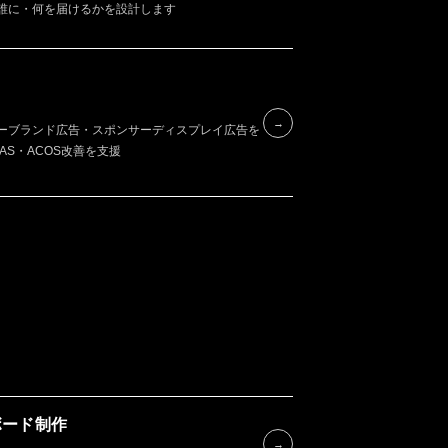
誰に・何を届けるかを設計します
→
ーブランド広告・スポンサーディスプレイ広告を
AS・ACOS改善を支援
ュボード制作
→