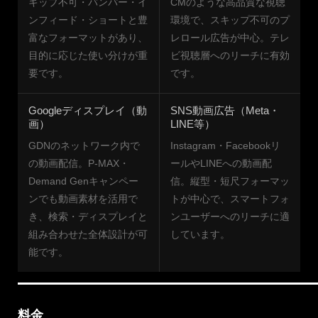
キップ不可・バンパー・イ
CMのような高品質な視聴
ンフィード・ショートと豊
環境で、スキップ不可のプ
富なフォーマットがあり、
レロール広告が中心。テレ
目的に応じた使い分けが重
ビ視聴層へのリーチに有効
要です。
です。
Googleディスプレイ（動
SNS動画広告（Meta・
画）
LINE等）
GDNのネットワーク内で
Instagram・Facebookリ
の動画配信。P-MAX・
ールやLINEへの動画配
Demand Genキャンペー
信。縦型・短尺フォーマッ
ンでも動画素材を活用で
トが中心で、スマートフォ
き、検索・ディスプレイと
ンユーザーへのリーチに適
組み合わせた全体設計が可
しています。
能です。
料金