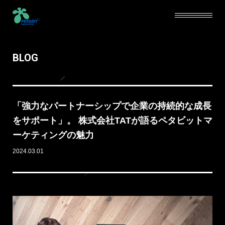
BLOG
SERVICE
ABOUT
「強力なパートナーシップで企業の持続的な成長
CAREERS
をサポート」。 株式会社TATが語るペタビットマ
ーケティングの魅力
NEWS
2024.03.01
BLOG
CONTACT