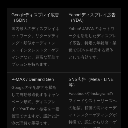
Googleディスプレイ広告
Yahoo!ディスプレイ広告
（GDN）
（YDA）
国内最大のディスプレイネ
Yahoo! JAPANのネットワ
ットワーク。リターゲティ
ークを活用したディスプレ
ング・類似オーディエン
イ広告。特定の年齢層・業
ス・インタレストターゲテ
種でGDNを補完する媒体
ィングなど、豊富な配信オ
として有効です。
プションを持ちます。
P-MAX / Demand Gen
SNS広告（Meta・LINE
等）
Googleの全配信面を横断
FacebookやInstagramの
して自動最適化するキャン
フィードやストーリーズへ
ペーン形式。ディスプレ
の配信。精度の高いオーデ
イ・YouTube・検索を一括
ィエンスターゲティングが
管理できますが、設計と計
特徴で、認知からリターゲ
測の理解が重要です。