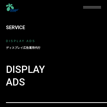
SERVICE
SERVICE
DISPLAY ADS
ABOUT
ディスプレイ広告運用代行
CAREERS
DISPLAY
NEWS
BLOG
ADS
CONTACT