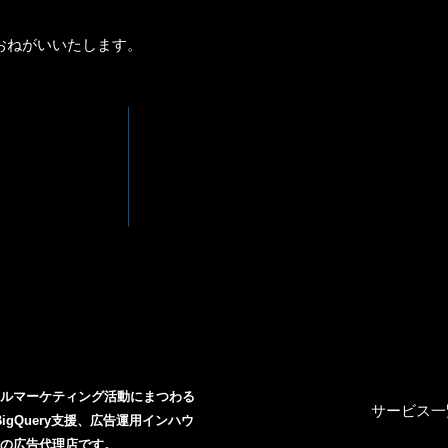
おねがいいたします。
SE
AB
タルマーケティング活動にまつわる
CA
サービス一
BigQuery支援、広告運用インハウ
戸の広告代理店です。