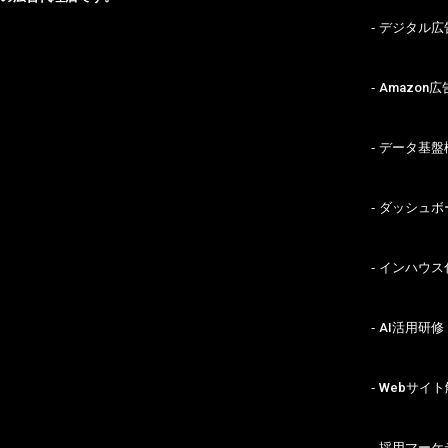
デジタル広
NE
Amazon
BL
データ基盤
ダッシュボ
CO
インハウス
AI活用研修
Webサイト
採用マーケ