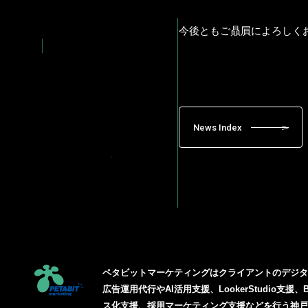
今後ともご贔屓によろしく
News Index
ペタビットマーケティングはクライアントのデジ
広告運用代行やAI活用支援、LookerStudio支援、
ス化支援、採用マーケティング支援などを行う神