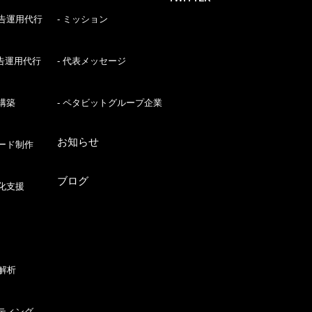
告運用代行
ミッション
WS
広告運用代行
代表メッセージ
OG
構築
ペタビットグループ企業
お知らせ
ード制作
NTACT
ブログ
化支援
解析
ティング