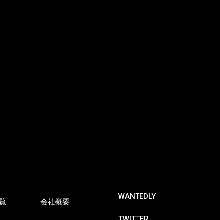
RVICE
OUT
REERS
WANTEDLY
覧
会社概要
TWITTER