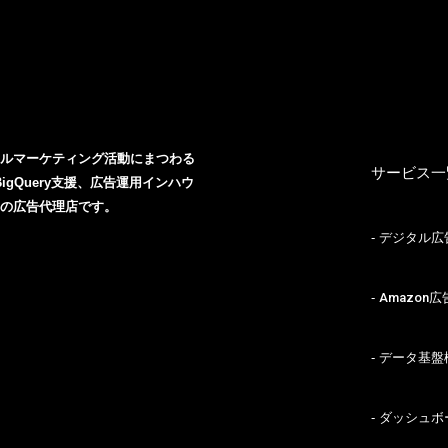
CA
NE
タルマーケティング活動にまつわる
サービス一
BigQuery支援、広告運用インハウ
戸の広告代理店です。
BL
デジタル広
Amazon
CO
データ基盤
ダッシュボ