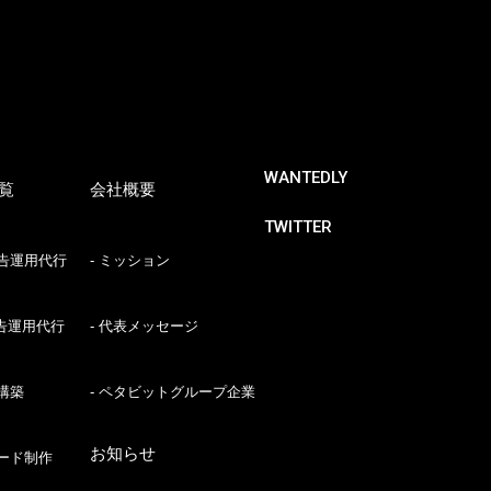
REERS
WS
WANTEDLY
覧
会社概要
TWITTER
OG
告運用代行
ミッション
広告運用代行
代表メッセージ
NTACT
構築
ペタビットグループ企業
お知らせ
ード制作