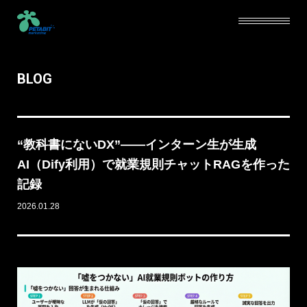
BLOG
SERVICE
ABOUT
“教科書にないDX”——インターン生が生成
CAREERS
AI（Dify利用）で就業規則チャットRAGを作った
記録
NEWS
2026.01.28
BLOG
CONTACT