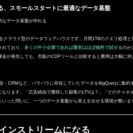
る、スモールスタートに最適なデータ基盤
的なデータ基盤が作れる
が提供するクラウド型のデータウェアハウスです。月間1TBのクエリ処理と
されており、
多くの中小企業であれば最初はほぼ無料で試せる
のが
課金が発生しても、市販のCDPツールと比較すると費用は大幅に抑
ta広告・CRMなど、バラバラに存在していたデータをBigQueryに集
になります。「広告経由で獲得した顧客のLTVは？」「どのチャネ
といった問いに、一つのデータ基盤から答えを出せる環境が整いま
メインストリームになる