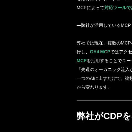
MCPによって
対応ツールで
—弊社が活用しているMCP
弊社では現在、複数のMC
行し、
GA4 MCP
ではアク
MCP
を活用することでユー
「先週のオーガニック流入
一つのAIに出すだけで、
から変わります。
弊社がCDP