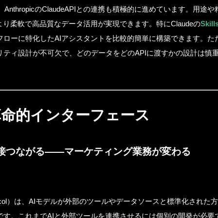
、AnthropicのClaudeAPIとの連携も積極的に進めています。用途
より柔軟で高品質なデータ活用が実現できます。特にClaudeの
Ski
フローに特化したAIアシスタントを比較的簡単に構築できます。ただ
リティ設計が不可欠で、どのデータをどのAPIに渡すかの設計は慎
革命的インターフェース
直接つながる——マーケティング業務が変わる
SE
AB
t Protocol）は、AIモデルが外部のツールやデータソースと標準化され
です。これまでAIと外部ツールを連携させるには個別の開発が必要