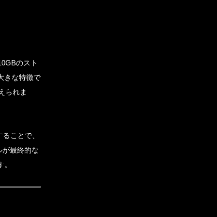
10GBのスト
大きな特徴で
えられま
約することで、
ルが最終的な
す。