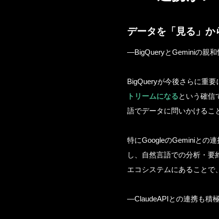
データを「見る」か
—BigQueryとGeminiの親
BigQueryが今後さらに
トリームになる
という確信
語でデータに問いかけるこ
特にGoogleのGemini
し、自然言語での分析・要約
エコシステムにあることで、Lo
—ClaudeAPIとの連携も