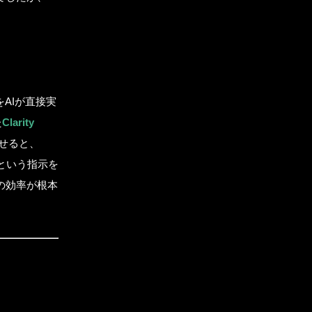
REERS
WS
をAIが直接実
た
Clarity
せると、
OG
という指示を
の効率が根本
NTACT