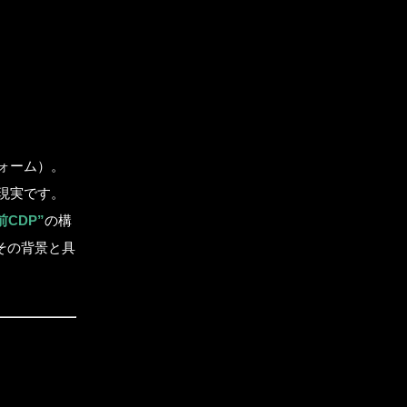
ォーム）。
現実です。
CDP”
の構
その背景と具