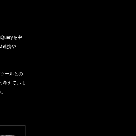
ueryを中
LM連携や
部ツールとの
と考えていま
い。