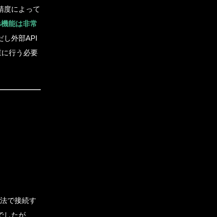
や精度によって
lls機能は非常
し外部API
重に行う必要
RVICE
OUT
た方法で接続す
でしたが、