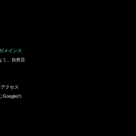
携がメインス
なく、自然言
直接アクセス
oogleの