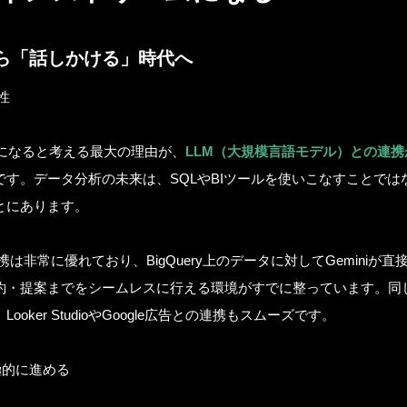
ら「話しかける」時代へ
和性
重要になると考える最大の理由が、
LLM（大規模言語モデル）との連
です。データ分析の未来は、SQLやBIツールを使いこなすことでは
とにあります。
との連携は非常に優れており、BigQuery上のデータに対してGeminiが
・提案までをシームレスに行える環境がすでに整っています。同じG
oker StudioやGoogle広告との連携もスムーズです。
積極的に進める